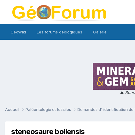
GéoWiki
Les forums géologiques
Galerie
▲
Bours
Accueil
Paléontologie et fossiles
Demandes d' identification de 
steneosaure bollensis