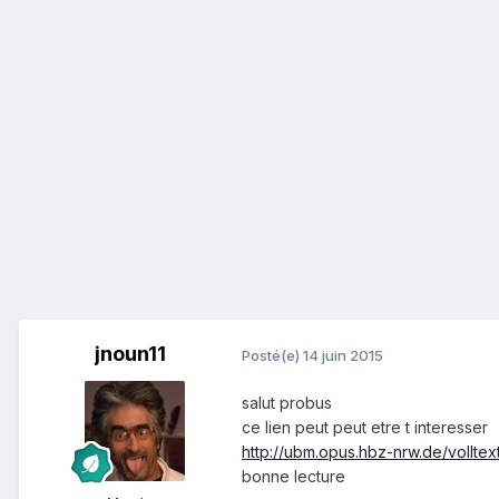
jnoun11
Posté(e)
14 juin 2015
salut probus
ce lien peut peut etre t interesser
http://ubm.opus.hbz-nrw.de/volltex
bonne lecture