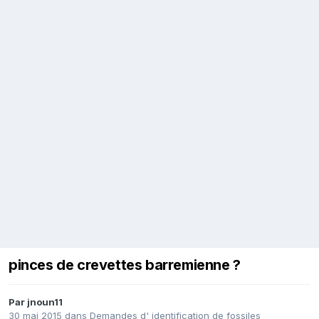
pinces de crevettes barremienne ?
Par
jnoun11
30 mai 2015
dans
Demandes d' identification de fossiles