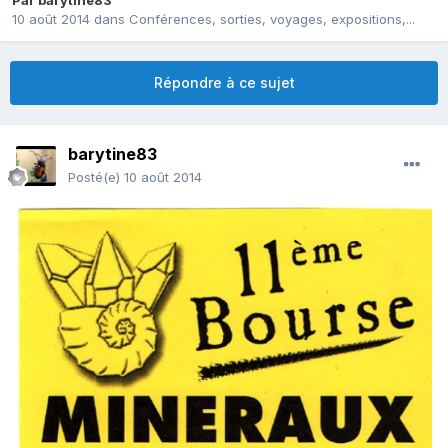
Par
barytine83
10 août 2014
dans
Conférences, sorties, voyages, expositions,...
Répondre à ce sujet
barytine83
Posté(e)
10 août 2014