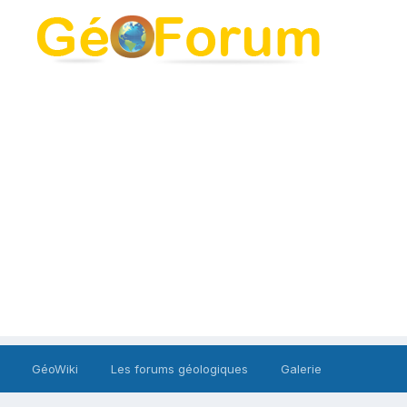
GéoWiki
Les forums géologiques
Galerie