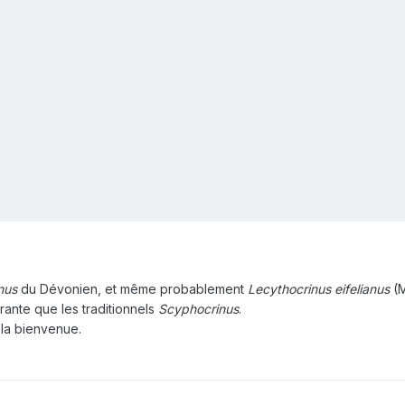
inus
du Dévonien, et même probablement
Lecythocrinus eifelianus
(M
ante que les traditionnels
Scyphocrinus
.
t la bienvenue.