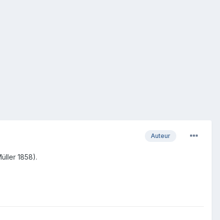
Auteur
üller 1858).