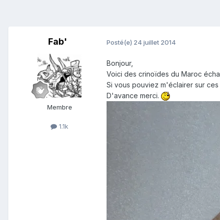
Fab'
Posté(e)
24 juillet 2014
Bonjour,
Voici des crinoïdes du Maroc échan
Si vous pouviez m'éclairer sur ces d
D'avance merci.
Membre
1.1k