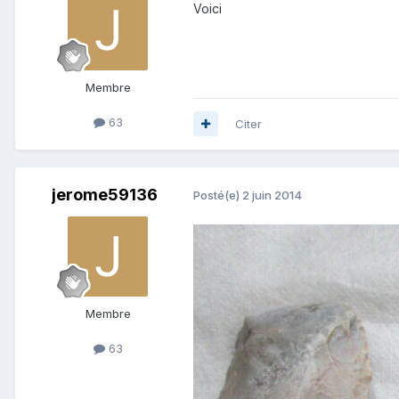
Voici
Membre
63
Citer
jerome59136
Posté(e)
2 juin 2014
Membre
63