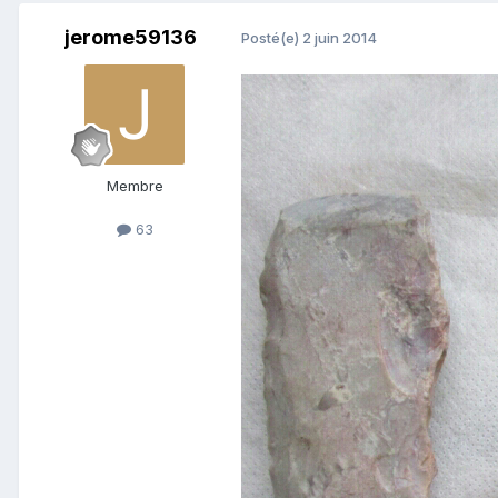
jerome59136
Posté(e)
2 juin 2014
Membre
63