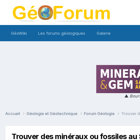
GéoWiki
Les forums géologiques
Galerie
▲
Bours
Accueil
Géologie et Géotechnique
Forum Géologie
Trouver d
Trouver des minéraux ou fossiles au