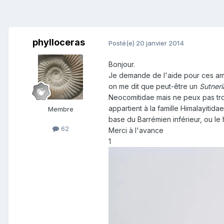
phylloceras
Posté(e)
20 janvier 2014
Bonjour.
Je demande de l'aide pour ces ammo
on me dit que peut-être un
Sutner
Neocomitidae mais ne peux pas trouv
appartient à la famille Himalayitid
Membre
base du Barrémien inférieur, ou le
62
Merci à l'avance
1