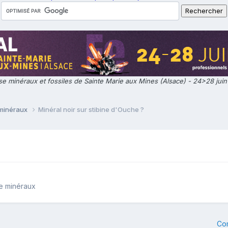
e minéraux et fossiles de Sainte Marie aux Mines (Alsace) - 24>28 jui
 minéraux
Minéral noir sur stibine d'Ouche ?
de minéraux
Co