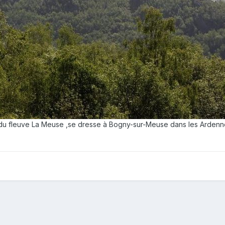
u fleuve La Meuse ,se dresse à Bogny-sur-Meuse dans les Ardenn