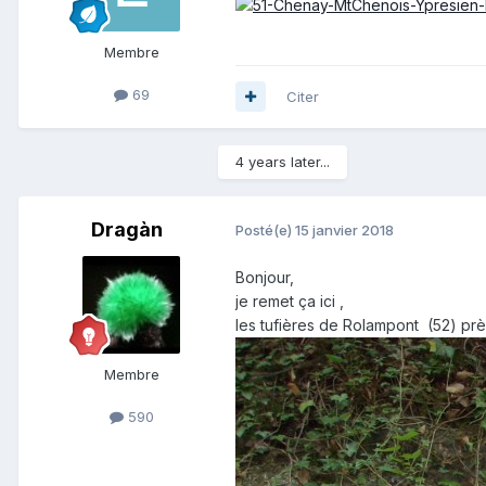
Membre
69
Citer
4 years later...
Dragàn
Posté(e)
15 janvier 2018
Bonjour,
je remet ça ici ,
les tufières de Rolampont (52) pr
Membre
590