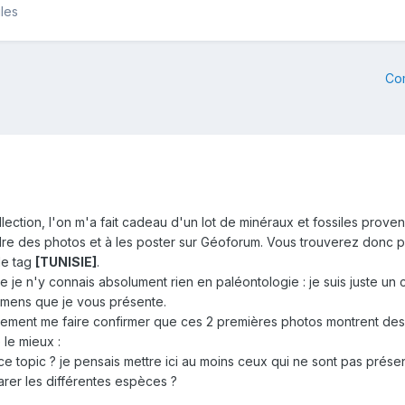
iles
Co
lection, l'on m'a fait cadeau d'un lot de minéraux et fossiles prov
re des photos et à les poster sur Géoforum. Vous trouverez donc pl
le tag
[TUNISIE]
.
je n'y connais absolument rien en paléontologie : je suis juste un
cimens que je vous présente.
nnement me faire confirmer que ces 2 premières photos montrent des s
 le mieux :
 ce topic ? je pensais mettre ici au moins ceux qui ne sont pas présen
arer les différentes espèces ?