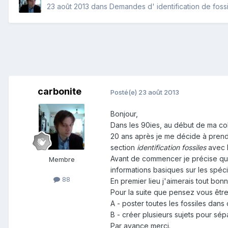
23 août 2013
dans
Demandes d' identification de foss
carbonite
Posté(e)
23 août 2013
Bonjour,
Dans les 90ies, au début de ma col
20 ans après je me décide à prend
section
identification fossiles
avec 
Avant de commencer je précise que 
Membre
informations basiques sur les spé
88
En premier lieu j'aimerais tout bo
Pour la suite que pensez vous être
A - poster toutes les fossiles dans
B - créer plusieurs sujets pour sép
Par avance merci.