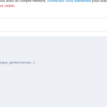
 vous avez un compte membre,
connectez-vous maintenant
pour publ
e visible.
ogue, géotechnicien,...)