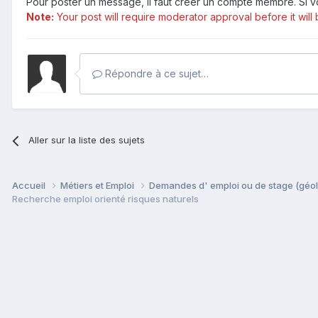
Pour poster un message, il faut créer un compte membre. Si
Note:
Your post will require moderator approval before it will b
Répondre à ce sujet…
Aller sur la liste des sujets
Accueil
Métiers et Emploi
Demandes d' emploi ou de stage (géol
Recherche emploi orienté risques naturels