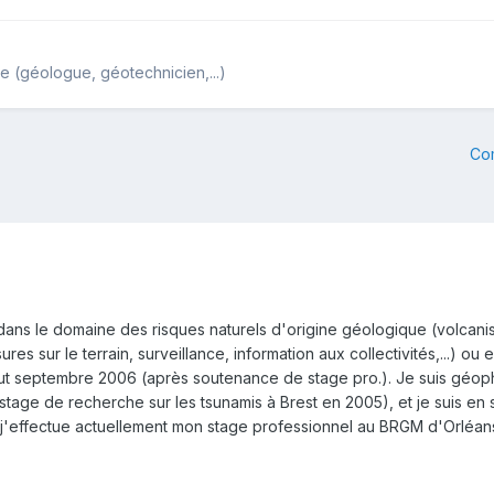
 (géologue, géotechnicien,...)
Co
 dans le domaine des risques naturels d'origine géologique (volcani
res sur le terrain, surveillance, information aux collectivités,...) ou
ébut septembre 2006 (après soutenance de stage pro.). Je suis géop
ge de recherche sur les tsunamis à Brest en 2005), et je suis en spé
j'effectue actuellement mon stage professionnel au BRGM d'Orléans