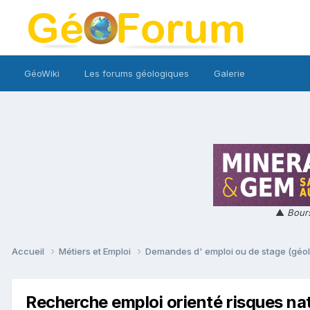
GéoWiki
Les forums géologiques
Galerie
▲
Bours
Accueil
Métiers et Emploi
Demandes d' emploi ou de stage (géol
Recherche emploi orienté risques na