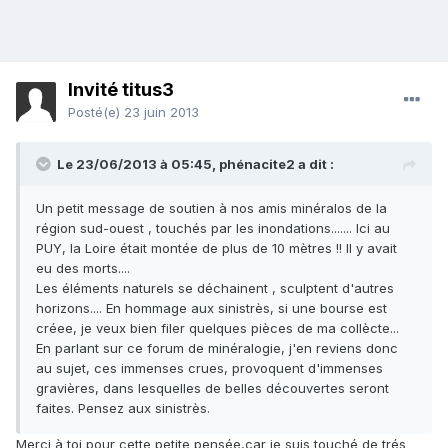
Invité titus3
Posté(e)
23 juin 2013
Le 23/06/2013 à 05:45, phénacite2 a dit :
Un petit message de soutien à nos amis minéralos de la
région sud-ouest , touchés par les inondations....... Ici au
PUY, la Loire était montée de plus de 10 mètres !! Il y avait
eu des morts....
Les éléments naturels se déchainent , sculptent d'autres
horizons.... En hommage aux sinistrès, si une bourse est
créee, je veux bien filer quelques pièces de ma collècte...
En parlant sur ce forum de minéralogie, j'en reviens donc
au sujet, ces immenses crues, provoquent d'immenses
gravières, dans lesquelles de belles découvertes seront
faites. Pensez aux sinistrès.
Merci à toi pour cette petite pensée,car je suis touché de trés