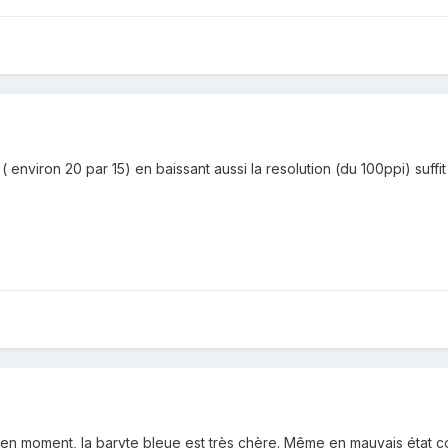
 ( environ 20 par 15) en baissant aussi la resolution (du 100ppi) suff
en moment, la baryte bleue est très chère. Même en mauvais état co