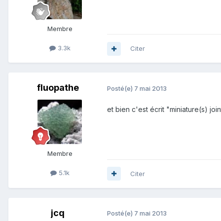
Membre
3.3k
Citer
fluopathe
Posté(e)
7 mai 2013
et bien c'est écrit "miniature(s) jo
Membre
5.1k
Citer
jcq
Posté(e)
7 mai 2013