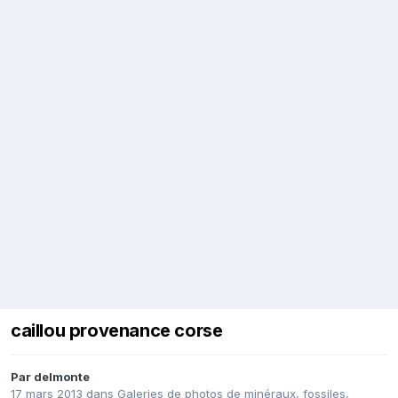
caillou provenance corse
Par
delmonte
17 mars 2013
dans
Galeries de photos de minéraux, fossiles,