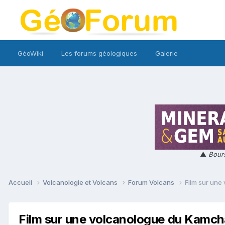
GéoWiki
Les forums géologiques
Galerie
▲
Bours
Accueil
Volcanologie et Volcans
Forum Volcans
Film sur un
Film sur une volcanologue du Kamch