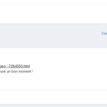
Co
0-geo--7284550.html
assé un bon moment !