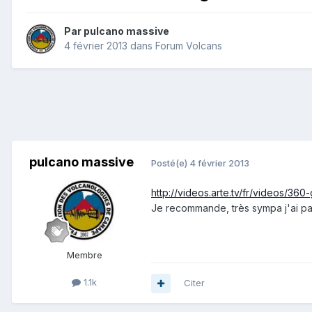
Par
pulcano massive
4 février 2013
dans
Forum Volcans
pulcano massive
Posté(e)
4 février 2013
http://videos.arte.tv/fr/videos/36
Je recommande, très sympa j'ai p
Membre
1.1k
Citer