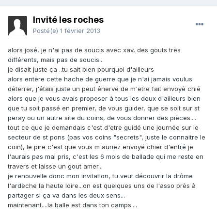
Invité les roches
Posté(e)
1 février 2013
alors josé, je n'ai pas de soucis avec xav, des gouts très
différents, mais pas de soucis..
je disait juste ça ..tu sait bien pourquoi d'ailleurs
alors entère cette hache de guerre que je n'ai jamais voulus
déterrer, j'étais juste un peut énervé de m'etre fait envoyé chié
alors que je vous avais proposer à tous les deux d'ailleurs bien
que tu soit passé en premier, de vous guider, que se soit sur st
peray ou un autre site du coins, de vous donner des pièces....
tout ce que je demandais c'est d'etre guidé une journée sur le
secteur de st pons (pas vos coins "secrets", juste le connaitre le
coin), le pire c'est que vous m'auriez envoyé chier d'entré je
l'aurais pas mal pris, c'est les 6 mois de ballade qui me reste en
travers et laisse un gout amer...
je renouvelle donc mon invitation, tu veut découvrir la drôme
l'ardèche la haute loire...on est quelques uns de l'asso près à
partager si ça va dans les deux sens...
maintenant....la balle est dans ton camps....