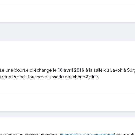
se une bourse d'échange le
10 avril 2016
à la salle du Lavoir à
Sur
sser à Pascal Boucherie :
josette.boucherie@sfr.fr
.
 vous avez un compte membre,
connectez-vous maintenant
pour publ