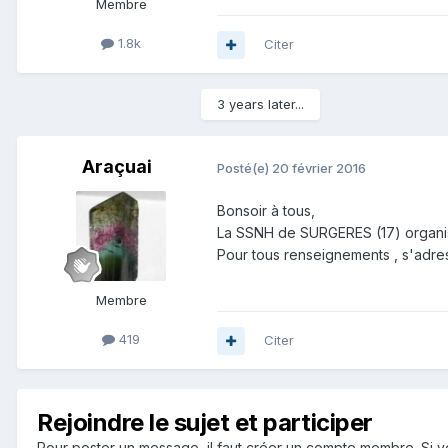
Membre
1.8k
Citer
3 years later...
Araçuai
Posté(e)
20 février 2016
Bonsoir à tous,
La SSNH de
SURGERES (17)
organi
Pour tous renseignements , s'adre
Membre
419
Citer
Rejoindre le sujet et participer
Pour poster un message, il faut créer un compte membre. Si