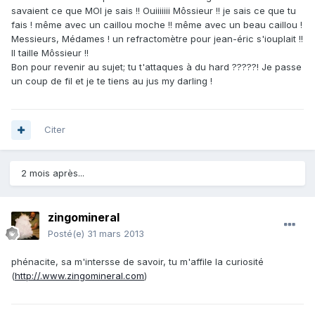
savaient ce que MOI je sais !! Ouiiiiiii Môssieur !! je sais ce que tu
fais ! même avec un caillou moche !! même avec un beau caillou !
Messieurs, Médames ! un refractomètre pour jean-éric s'iouplait !!
Il taille Môssieur !!
Bon pour revenir au sujet; tu t'attaques à du hard ?????! Je passe
un coup de fil et je te tiens au jus my darling !
Citer
2 mois après...
zingomineral
Posté(e)
31 mars 2013
phénacite, sa m'intersse de savoir, tu m'affile la curiosité
(
http://.www.zingomineral.com
)