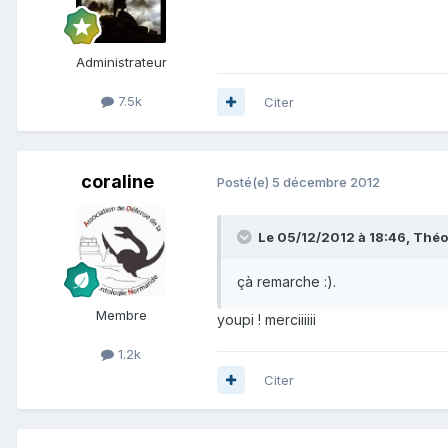
Administrateur
7.5k
Citer
coraline
Posté(e)
5 décembre 2012
Le 05/12/2012 à 18:46, Théop
çà remarche :).
Membre
youpi ! merciiiiii
1.2k
Citer