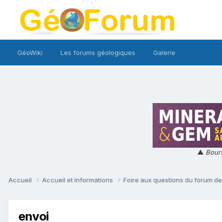
GéoWiki
Les forums géologiques
Galerie
▲
Bours
Accueil
Accueil et informations
Foire aux questions du forum d
envoi