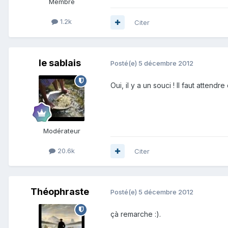
Membre
1.2k
Citer
le sablais
Posté(e)
5 décembre 2012
Oui, il y a un souci ! Il faut attend
Modérateur
20.6k
Citer
Théophraste
Posté(e)
5 décembre 2012
çà remarche :).