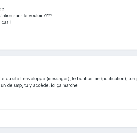
ppe
ulation sans le vouloir ????
 cas !
droite du site l'enveloppe (messager), le bonhomme (notification), ton
ur un de smp, tu y accède, ici çà marche...