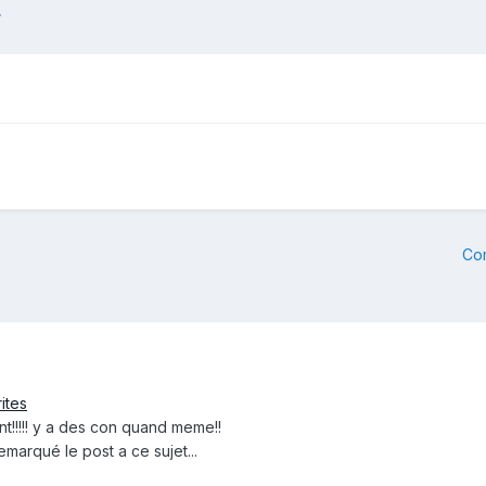
.
Co
ites
t!!!!! y a des con quand meme!!
emarqué le post a ce sujet...