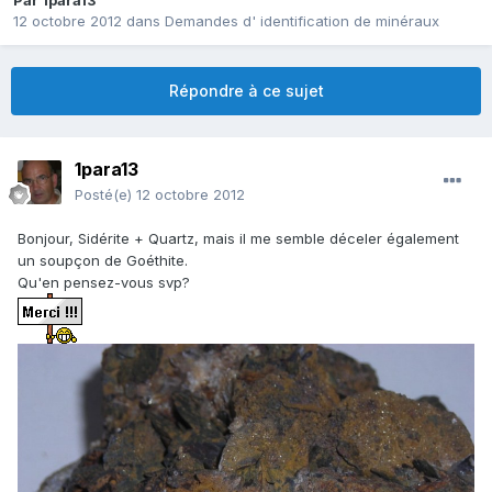
Par
1para13
12 octobre 2012
dans
Demandes d' identification de minéraux
Répondre à ce sujet
1para13
Posté(e)
12 octobre 2012
Bonjour, Sidérite + Quartz, mais il me semble déceler également
un soupçon de Goéthite.
Qu'en pensez-vous svp?