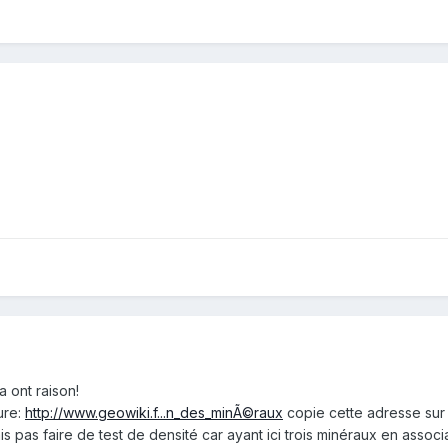
a ont raison!
ure:
http://www.geowiki.f...n_des_minÃ©raux
copie cette adresse sur t
is pas faire de test de densité car ayant ici trois minéraux en associa