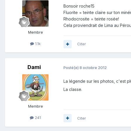
Bonsoir roche15
Fluorite = teinte claire sur ton minéra
Rhodocrosite = teinte rosée!
Cela proviendrait de Lima au Pérou,
Membre
1.1k
Citer
Dami
Posté(e)
8 octobre 2012
La légende sur les photos, c'est pl
La classe.
Membre
241
Citer