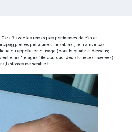
Para13 avec les remarques pertinentes de Yan et
zpag,pierres petra...merci le sablais ) je n arrive pas
ifique ou appellation d usage )pour le quartz ci dessous;
s entre les " etages "(le pourquoi des allumettes inserées)
ions,fantomes me semble t il