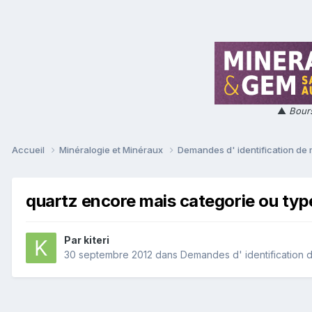
▲
Bours
Accueil
Minéralogie et Minéraux
Demandes d' identification de
quartz encore mais categorie ou typ
Par
kiteri
30 septembre 2012
dans
Demandes d' identification 