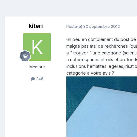
kiteri
Posté(e)
30 septembre 2012
un peu en complement du post de 1
malgré pas mal de recherches (quart
a " trouver " une categorie (scient
a noter espaces etroits et profond
inclusions hematites legeres,irisat
Membre
categorie a votre avis ?
246