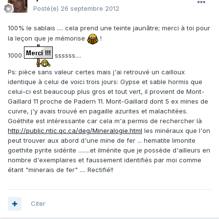
Posté(e)
26 septembre 2012
100% le sablais .... cela prend une teinte jaunâtre; merci à toi pour
la leçon que je mémorise
!
1000
ssssss....
Ps: pièce sans valeur certes mais j'ai retrouvé un cailloux
identique à celui de voici trois jours: Gypse et sable hormis que
celui-ci est beaucoup plus gros et tout vert, il provient de Mont-
Gaillard 11 proche de Padern 11. Mont-Gaillard dont 5 ex mines de
cuivre, j'y avais trouvé en pagaille azurites et malachitées.
Goéthite est intéressante car cela m'a permis de rechercher là
http://public.ntic.qc.ca/deg/Mineralogie.html
les minéraux que l'on
peut trouver aux abord d'une mine de fer ... hematite limonite
goethite pyrite sidérite ........et ilménite que je possède d'ailleurs en
nombre d'exemplaires et faussement identifiés par moi comme
étant "minerais de fer" .... Rectifié!!
Citer