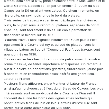
plateau dominant la D117, principalement entre le Mas Camps et le
Cortal Gironne. L'accès se fait par un chemin à 1200m du Mas
Camps sur la D9 en allant vers Latour. Ce chemin remonte, en
rive droite, un ravin puis longe le bord du plateau.
Trois séries de travaux en carrières, dépilages, tranchées et
puits, la plupart sous le rebord du plateau, espacées de 500m
chacune, sont facilement visibles. Un câble permettait de
descendre le minerai sur la D117.
D'autres travaux sont signalés notamment 1500m plus à l'est,
également à la Coume del rey et au sud du plateau, vers le
village de Latour au lieu-dit "Coume del Four". Les travaux sont
abandonnés en 1930.
Toutes ces recherches ont reconnu de petits amas d'hématite
brune massive, de faible importance et dispersés. On remarque
aussi la calcite en concrétions grisâtres, fibroradiées, jaune pâle
à abricot, et en rhomboèdres assez altérés atteignant 2cm.
Latour de France
Plusieurs filons affleurent entre Montner et Latour de France;
ainsi qu'au nord-ouest et à l'est du château de Cuxous. Les plus
intéressants sont au nord-ouest de la Coume de l'Ausseil. Il
convient de suivre les bords des vignes et les rochers qui
ponctuent les filons de loin en loin. Certains d'entre eux sont
portés sur la carte géologique au 1/80 000°.