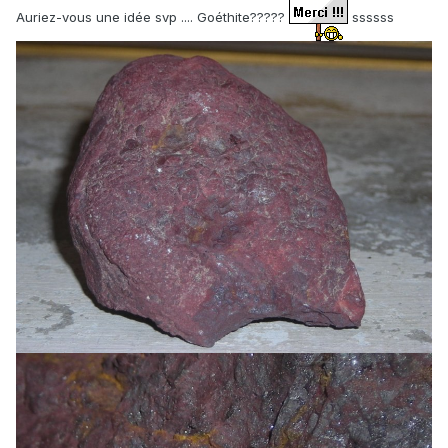
Auriez-vous une idée svp .... Goéthite?????
ssssss