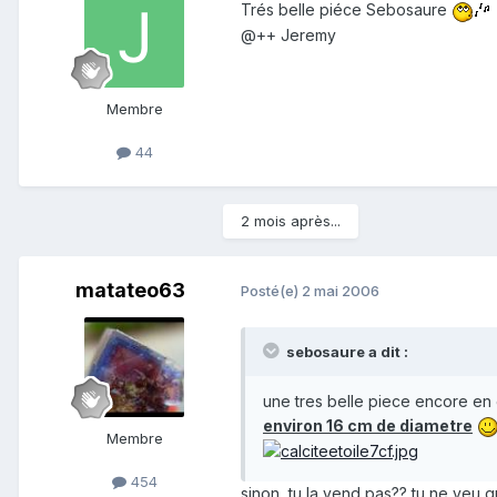
Trés belle piéce Sebosaure
@++ Jeremy
Membre
44
2 mois après...
matateo63
Posté(e)
2 mai 2006
sebosaure a dit :
une tres belle piece encore e
environ 16 cm de diametre
Membre
454
sinon, tu la vend pas?? tu ne veu 