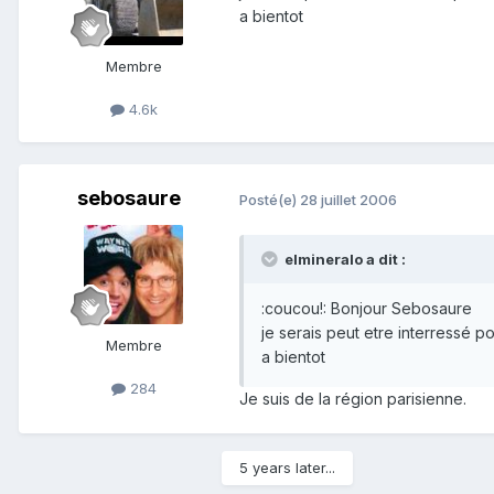
a bientot
Membre
4.6k
sebosaure
Posté(e)
28 juillet 2006
elmineralo a dit :
:coucou!: Bonjour Sebosaure
je serais peut etre interressé p
Membre
a bientot
284
Je suis de la région parisienne.
5 years later...