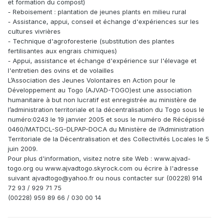
et formation du compost)
- Reboisement : plantation de jeunes plants en milieu rural
- Assistance, appui, conseil et échange d'expériences sur les
cultures vivrières
- Technique d'agroforesterie (substitution des plantes
fertilisantes aux engrais chimiques)
- Appui, assistance et échange d'expérience sur l'élevage et
l'entretien des ovins et de volailles
L’Association des Jeunes Volontaires en Action pour le
Développement au Togo (AJVAD-TOGO)est une association
humanitaire à but non lucratif est enregistrée au ministère de
l’administration territoriale et la décentralisation du Togo sous le
numéro:0243 le 19 janvier 2005 et sous le numéro de Récépissé
0460/MATDCL-SG-DLPAP-DOCA du Ministère de l’Administration
Territoriale de la Décentralisation et des Collectivités Locales le 5
juin 2009.
Pour plus d'information, visitez notre site Web : www.ajvad-
togo.org ou www.ajvadtogo.skyrock.com ou écrire à l'adresse
suivant ajvadtogo@yahoo.fr ou nous contacter sur (00228) 914
72 93 / 929 71 75
(00228) 959 89 66 / 030 00 14