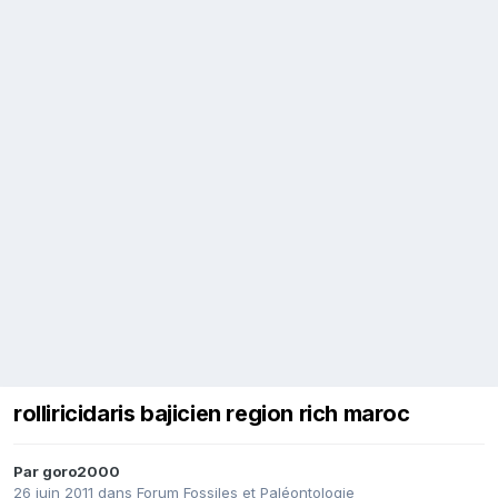
rolliricidaris bajicien region rich maroc
Par
goro2000
26 juin 2011
dans
Forum Fossiles et Paléontologie