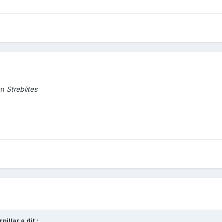
un
Streblites
illar a dit :