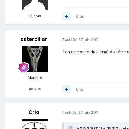
Guests
Citer
caterpillar
Posté(e)
27 juin 2011
Ton ammonite du kimmé doit être 
Membre
5.3k
Citer
Crio
Posté(e)
27 juin 2011
Le 27/06/2011 à 08:02, caterp