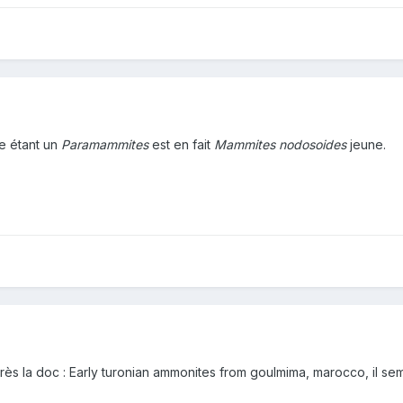
e étant un
Paramammites
est en fait
Mammites nodosoides
jeune.
rès la doc : Early turonian ammonites from goulmima, marocco, il sem