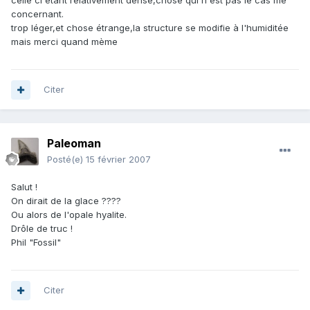
celle ci étant relativement dense,chose qui n'est pas le cas me
concernant.
trop léger,et chose étrange,la structure se modifie à l'humiditée
mais merci quand mème
Citer
Paleoman
Posté(e)
15 février 2007
Salut !
On dirait de la glace ????
Ou alors de l'opale hyalite.
Drôle de truc !
Phil "Fossil"
Citer