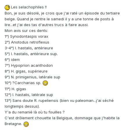
Les selachophiles !!
Bon, je suis désolé, je crois que j'ai raté un épisode du tertiaire
belge. Quand je rentre le samedi il y a une tonne de posts à
lire...et j'ai des tas d'autres trucs à faire aussi.
Mon avis sur ces dents:
1°) Synodontaspis vorax
2°) Anotodus retroflexus
3-4°) I. hastalis, antérieure
5°) I. hastalis, antérieure sup.
6°) idem
7°) Hypoprion acanthodon
8°) H. gigas, supérieure
9°) N. primigenius, latérale sup
10°) ?Carcharias sp.
11°) H. gigas
12°) I. hastalis, latérale sup
13°) Sans doute R. rupeliensis (bien vu paleoman...j'ai séché
longtemps dessus).
Y'a du remanié là où tu fouilles ?
C'est drôlement chouette la Belgique, dommage que j'habite la
Bretagne.