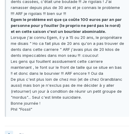
dents cassées, c'était une boutade !!! Je rigolais ! J'ai
ramasser depuis plus de 30 ans et je connais le probleme
!!!! ARF je rigolais !!! bien sur !!!
Egem le problème est que ça coûte 100 euros par an par
personne pour y fouiller (le proprio ne perd pas le nord)
et en cette saison c'est un bourbier abominable.
Lorsque j'ai connu Egem, il y a 15 ou 20 ans, le propriétaire
me disais " Ho ca fait plus de 20 ans qu'on a pas trouver de
dents dans cette carriere " ARF j'avais plus de 20 kilos de
dents impeccables dans mon seau !!! :coucou!:
Les gens qui fouillent assiduement cette carriere
maintenant , le font sur le front de taille qui se situe en bas
!! et donc dans le bourvier !!! ARF encore !! Oui da
De plus c'est plus loin de chez moi (et de chez Grandblanc
aussi) mais bon je n'exclus pas de me décider à y aller
(retourner) un jour à condition de réunir un petit groupe de
"mordus"... Seul c'est limite suicidaire.
Bonne journée !
Phil "Fossil"