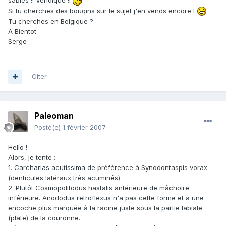
sables !! Véridique !l
Si tu cherches des bouqins sur le sujet j'en vends encore !
Tu cherches en Belgique ?
A Bientot
Serge
Citer
Paleoman
Posté(e)
1 février 2007
Hello !
Alors, je tente :
1. Carcharias acutissima de préférence à Synodontaspis vorax
(denticules latéraux très acuminés)
2. Plutôt Cosmopolitodus hastalis antérieure de mâchoire
inférieure. Anododus retroflexus n'a pas cette forme et a une
encoche plus marquée à la racine juste sous la partie labiale
(plate) de la couronne.