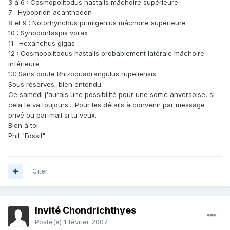
3 à 6 : Cosmopolitodus hastalis mâchoire supérieure
7 : Hypoprion acanthodon
8 et 9 : Notorhynchus primigenius mâchoire supérieure
10 : Synodontaspis vorax
11 : Hexanchus gigas
12 : Cosmopolitodus hastalis probablement latérale mâchoire
inférieure
13: Sans doute Rhizoquadrangulus rupeliensis
Sous réserves, bien entendu.
Ce samedi j'aurais une possibilité pour une sortie anversoise, si
cela te va toujours... Pour les détails à convenir par message
privé ou par mail si tu veux.
Bien à toi.
Phil "Fossil"
Citer
Invité Chondrichthyes
Posté(e)
1 février 2007