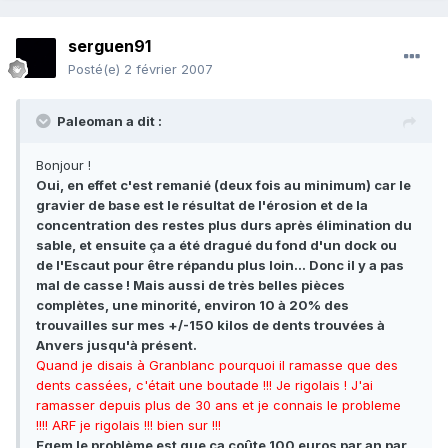
serguen91
Posté(e)
2 février 2007
Paleoman a dit :
Bonjour !
Oui, en effet c'est remanié (deux fois au minimum) car le
gravier de base est le résultat de l'érosion et de la
concentration des restes plus durs après élimination du
sable, et ensuite ça a été dragué du fond d'un dock ou
de l'Escaut pour être répandu plus loin... Donc il y a pas
mal de casse ! Mais aussi de très belles pièces
complètes, une minorité, environ 10 à 20% des
trouvailles sur mes +/-150 kilos de dents trouvées à
Anvers jusqu'à présent.
Quand je disais à Granblanc pourquoi il ramasse que des
dents cassées, c'était une boutade !!! Je rigolais ! J'ai
ramasser depuis plus de 30 ans et je connais le probleme
!!!! ARF je rigolais !!! bien sur !!!
Egem le problème est que ça coûte 100 euros par an par