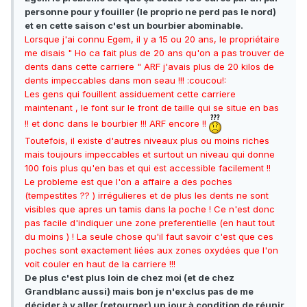
personne pour y fouiller (le proprio ne perd pas le nord)
et en cette saison c'est un bourbier abominable.
Lorsque j'ai connu Egem, il y a 15 ou 20 ans, le propriétaire
me disais " Ho ca fait plus de 20 ans qu'on a pas trouver de
dents dans cette carriere " ARF j'avais plus de 20 kilos de
dents impeccables dans mon seau !!! :coucou!:
Les gens qui fouillent assiduement cette carriere
maintenant , le font sur le front de taille qui se situe en bas
!! et donc dans le bourbier !!! ARF encore !!
Toutefois, il existe d'autres niveaux plus ou moins riches
mais toujours impeccables et surtout un niveau qui donne
100 fois plus qu'en bas et qui est accessible facilement !!
Le probleme est que l'on a affaire a des poches
(tempestites ?? ) irrégulieres et de plus les dents ne sont
visibles que apres un tamis dans la poche ! Ce n'est donc
pas facile d'indiquer une zone preferentielle (en haut tout
du moins ) ! La seule chose qu'il faut savoir c'est que ces
poches sont exactement liées aux zones oxydées que l'on
voit couler en haut de la carriere !!!
De plus c'est plus loin de chez moi (et de chez
Grandblanc aussi) mais bon je n'exclus pas de me
décider à y aller (retourner) un jour à condition de réunir