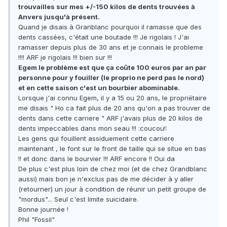
trouvailles sur mes +/-150 kilos de dents trouvées à
Anvers jusqu'à présent.
Quand je disais à Granblanc pourquoi il ramasse que des
dents cassées, c'était une boutade !!! Je rigolais ! J'ai
ramasser depuis plus de 30 ans et je connais le probleme
!!!! ARF je rigolais !!! bien sur !!!
Egem le problème est que ça coûte 100 euros par an par
personne pour y fouiller (le proprio ne perd pas le nord)
et en cette saison c'est un bourbier abominable.
Lorsque j'ai connu Egem, il y a 15 ou 20 ans, le propriétaire
me disais " Ho ca fait plus de 20 ans qu'on a pas trouver de
dents dans cette carriere " ARF j'avais plus de 20 kilos de
dents impeccables dans mon seau !!! :coucou!:
Les gens qui fouillent assiduement cette carriere
maintenant , le font sur le front de taille qui se situe en bas
!! et donc dans le bourvier !!! ARF encore !! Oui da
De plus c'est plus loin de chez moi (et de chez Grandblanc
aussi) mais bon je n'exclus pas de me décider à y aller
(retourner) un jour à condition de réunir un petit groupe de
"mordus"... Seul c'est limite suicidaire.
Bonne journée !
Phil "Fossil"