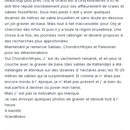
beaucoup plus près. Orp le Grand est à cinq kilomètres d'ici et
doit être réputé mondialement pour ses affleurement de craies et
sables fossilifères. Sous mes pieds il doit y avoir quelques
dizaines de mètres de sable bruxellien et sans doute en dessous
un joli gravier de base. Mais tout à fait inaccessible. pour Orp je
cherches des infos. Et puis il y a toute la région bruxelloise. Une
chose à la fois, les journées vont rallonger et devenir propices à
des recherches plus approfondies.
Maintenant je remercie Sablais, Chondrichthyes et Paleoman
pour les déterminations.
Oui Chondrichthyes, c' est du vachement remanié, et en plus la
couche avec le gravier de base (des sables de Kattendijk) a été
mélangée et étendue sur des dizaines d' hectares avec les 15-20
mètres de sables qui la surplombaient. Et comme je n' étais pas
encore mordu à l' époque, je n' était pas présent et j' ai bien du
mal parfois à deviner où poser mon tamis.
Mais c' est pas la motivation qui manque.
Je vais envoyer quelques photos de gravier et tamisat tout à l'
heure.
A bientôt
Grandblanc