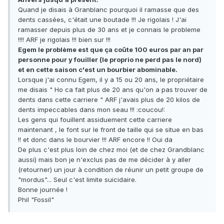
Quand je disais à Granblanc pourquoi il ramasse que des
dents cassées, c'était une boutade !!! Je rigolais ! J'ai
ramasser depuis plus de 30 ans et je connais le probleme
!!!! ARF je rigolais !!! bien sur !!!
Egem le problème est que ça coûte 100 euros par an par
personne pour y fouiller (le proprio ne perd pas le nord)
et en cette saison c'est un bourbier abominable.
Lorsque j'ai connu Egem, il y a 15 ou 20 ans, le propriétaire
me disais " Ho ca fait plus de 20 ans qu'on a pas trouver de
dents dans cette carriere " ARF j'avais plus de 20 kilos de
dents impeccables dans mon seau !!! :coucou!:
Les gens qui fouillent assiduement cette carriere
maintenant , le font sur le front de taille qui se situe en bas
!! et donc dans le bourvier !!! ARF encore !! Oui da
De plus c'est plus loin de chez moi (et de chez Grandblanc
aussi) mais bon je n'exclus pas de me décider à y aller
(retourner) un jour à condition de réunir un petit groupe de
"mordus"... Seul c'est limite suicidaire.
Bonne journée !
Phil "Fossil"