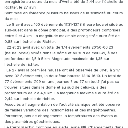
enregistrée au cours du mois d'Avril a été de 2,44 sur l'échelle de
Richter, le 27 avril.
Sont mise en évidence plusieurs hausses de la sismicité au cours
du mois.
. Le 8 avril avec 100 événements 11:31-13:18 (heure locale) situé au
sud-ouest dans le dôme principal, à des profondeurs comprises
entre 2 et 4 km. La magnitude maximale enregistrée aura été de
0,88 sur l'échelle de Richter.
. 22 et 23 avril avec un total de 174 événements 20:50-00:23
(heure locale) situés dans le dôme et au sud de celui-ci, à des
profondeur de 1,5 à 5 km. Magnitude maximale de 1,35 sur
l'échelle de richter.
. Le 27 avril la première hausse ont été observée de 01:45 à 2:17
avec 32 événements, la deuxième hausse 13:14-16:10. Un total de
77 événements (109 en une journée ? ou 77 en tout? j'ai pas su
trouver) situés dans le dome et au sud de celui-ci, à des
profondeurs de 2 à 4,5 km. La magnitude maximale aura été de
2,44 sur l'echelle de richter.
Associés à l'augmentation de l'activité sismique ont été observé
de faibles variations des inclinomètres et des magnétomètres.
Parcontre, pas de changements la températures des évents ou
des paramètres géochimiques.
Le Cerro Machin continue en alerte jaune (III), Changements dans