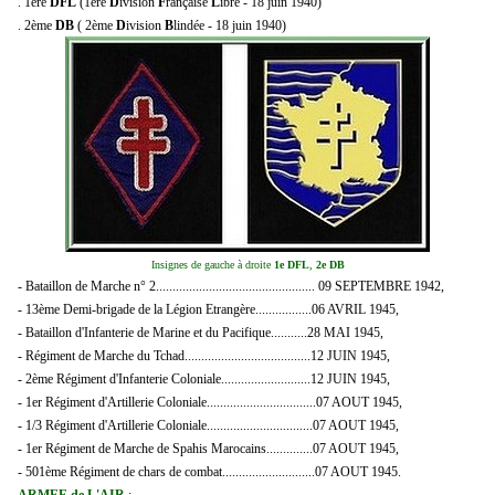
. 1ère
DFL
(1ère
D
ivision
F
rançaise
L
ibre - 18 juin 1940)
. 2ème
DB
( 2ème
D
ivision
B
lindée - 18 juin 1940)
Insignes de gauche à droite
1e DFL
,
2e DB
- Bataillon de Marche n° 2................................................ 09 SEPTEMBRE 1942,
- 13ème Demi-brigade de la Légion Etrangère.................06 AVRIL 1945,
- Bataillon d'Infanterie de Marine et du Pacifique...........28 MAI 1945,
- Régiment de Marche du Tchad......................................12 JUIN 1945,
- 2ème Régiment d'Infanterie Coloniale...........................12 JUIN 1945,
- 1er Régiment d'Artillerie Coloniale.................................07 AOUT 1945,
- 1/3 Régiment d'Artillerie Coloniale................................07 AOUT 1945,
- 1er Régiment de Marche de Spahis Marocains..............07 AOUT 1945,
- 501ème Régiment de chars de combat............................07 AOUT 1945.
ARMEE de L'AIR
: