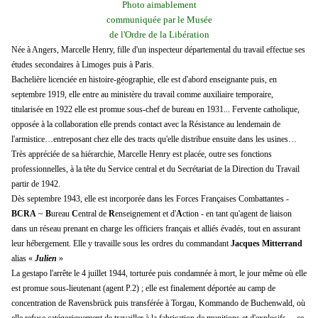
Photo aimablement
communiquée par le Musée
de l'Ordre de la Libération
Née à Angers, Marcelle Henry, fille d'un inspecteur départemental du travail effectue ses
études secondaires à Limoges puis à Paris.
Bachelière licenciée en histoire-géographie, elle est d'abord enseignante puis, en
septembre 1919, elle entre au ministère du travail comme auxiliaire temporaire,
titularisée en 1922 elle est promue sous-chef de bureau en 1931... Fervente catholique,
opposée à la collaboration elle prends contact avec la Résistance au lendemain de
l'armistice…entreposant chez elle des tracts qu'elle distribue ensuite dans les usines…
Très appréciée de sa hiérarchie, Marcelle Henry est placée, outre ses fonctions
professionnelles, à la tête du Service central et du Secrétariat de la Direction du Travail
partir de 1942.
Dès septembre 1943, elle est incorporée dans les Forces Françaises Combattantes -
BCRA
~
B
ureau
C
entral de
R
enseignement et d'
A
ction - en tant qu'agent de liaison
dans un réseau prenant en charge les officiers français et alliés évadés, tout en assurant
leur hébergement. Elle y travaille sous les ordres du commandant
Jacques Mitterrand
alias «
Julien
»
La gestapo l'arrête le 4 juillet 1944, torturée puis condamnée à mort, le jour même où elle
est promue sous-lieutenant (agent P.2) ; elle est finalement déportée au camp de
concentration de Ravensbrück puis transférée à Torgau, Kommando de Buchenwald, où
elle refuse catégoriquement de travailler à la fabrication de munitions et d'explosifs… ce