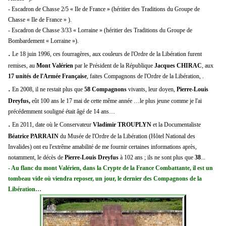
- Escadron de Chasse 2/5 « Ile de France » (héritier des Traditions du Groupe de
Chasse « Ile de France » ).
- Escadron de Chasse 3/33 « Lorraine » (héritier des Traditions du Groupe de
Bombardement « Lorraine »).
.
Le 18 juin 1996, ces fourragères, aux couleurs de l'Ordre de la Libération furent
remises, au
Mont Valérien
par le Président de la République
Jacques CHIRAC
, aux
17 unités de l'Armée Française
, faites Compagnons de l'Ordre de la Libération, .
.
En 2008, il ne restait plus que
58 Compagnons
vivants, leur doyen,
Pierre-Louis
Dreyfus,
eût 100 ans le 17 mai de cette même année …le plus jeune comme je l'ai
précédemment souligné était âgé de 14 ans…
.
En 2011,
date où le Conservateur
Vladimir TROUPLYN
et la Documentaliste
Béatrice PARRAIN
du Musée de l'Ordre de la Libération (Hôtel National des
Invalides) ont eu l'extrême amabilité de me fournir certaines informations
après,
notamment, le décès de
Pierre-Louis Dreyfus
à 102 ans ; ils ne sont plus que
38
...
- Au flanc du mont Valérien, dans la Crypte de la France Combattante, il est un
tombeau vide où viendra reposer, un jour, le dernier des Compagnons de la
Libération…