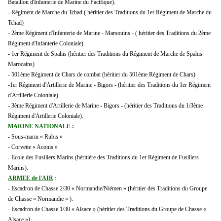
Bataillon d'Infanterie de Marine du Pacifique).
- Régiment de Marche du Tchad ( héritier des Traditions du 1er Régiment de Marche du
Tchad)
- 2ème Régiment d'Infanterie de Marine - Marsouins - ( héritier des Traditions du 2ème
Régiment d'Infanterie Coloniale)
- 1er Régiment de Spahis (héritier des Traditions du Régiment de Marche de Spahis
Marocains)
- 501ème Régiment de Chars de combat (héritier du 501ème Régiment de Chars)
-1er Régiment d'Artillerie de Marine - Bigors - (héritier des Traditions du 1er Régiment
d'Artillerie Coloniale)
- 3ème Régiment d'Artillerie de Marine - Bigors - (héritier des Traditions du 1/3ème
Régiment d'Artillerie Coloniale).
MARINE NATIONALE
:
- Sous-marin « Rubis »
- Corvette « Aconis »
- Ecole des Fusiliers Marins (héritière des Traditions du 1er Régiment de Fusiliers
Marins).
ARMEE de l'AIR
:
- Escadron de Chasse 2/30 « Normandie/Niémen » (héritier des Traditions du Groupe
de Chasse « Normandie » ).
- Escadron de Chasse 1/30 « Alsace
» (héritier des Traditions du Groupe de Chasse «
Alsace »).