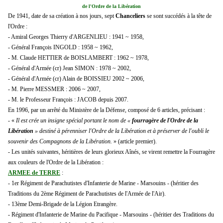
de l'Ordre de la Libération
De 1941, date de sa création à nos jours, sept
Chanceliers
se sont succédés à la tête de
l'Ordre :
- Amiral Georges Thierry d'ARGENLIEU : 1941 ~ 1958,
- Général François INGOLD : 1958 ~ 1962,
- M. Claude HETTIER de BOISLAMBERT : 1962 ~ 1978,
- Général d'Armée (cr) Jean SIMON : 1978 ~ 2002,
- Général d'Armée (cr) Alain de BOISSIEU 2002 ~ 2006,
- M. Pierre MESSMER : 2006 ~ 2007,
- M. le Professeur François : JACOB depuis 2007.
En 1996, par un arrêté du Ministère de la Défense, composé de 6 articles, précisant :
- «
Il est crée un insigne spécial portant le nom de «
fourragère de l'Ordre de la
Libération
»
destiné à pérenniser l'Ordre de la Libération et à préserver de l'oubli le
souvenir des Compagnons de la Libération.
» (article premier).
- Les unités suivantes, héritières de leurs glorieux Aînés, se virent remettre la Fourragère
aux couleurs de l'Ordre de la Libération :
ARMEE de TERRE
:
- 1er Régiment de Parachutistes d'Infanterie de Marine - Marsouins - (héritier des
Traditions du 2ème Régiment de Parachutistes de l'Armée de l'Air).
- 13ème Demi-Brigade de la Légion Etrangère.
- Régiment d'Infanterie de Marine du Pacifique - Marsouins - (héritier des Traditions du