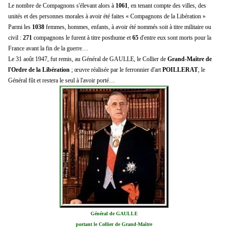
Le nombre de Compagnons s'élevant alors à
1061
, en tenant compte des villes, des
unités et des personnes morales à avoir été faites « Compagnons de la Libération »
Parmi les
1038
femmes, hommes, enfants, à avoir été nommés soit à titre militaire ou
civil :
271
compagnons le furent à titre posthume et
65
d'entre eux sont morts pour la
France avant la fin de la guerre…
Le 31 août 1947, fut remis, au Général de GAULLE, le Collier de
Grand-Maître de
l'Ordre de la Libération
; œuvre réalisée par le ferronnier d'art
POILLERAT
, le
Général fût et restera le seul à l'avoir porté…
Général de GAULLE
portant le Collier de Grand-Maître