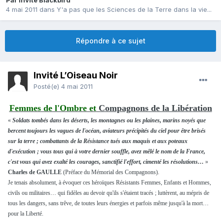
Par Invité Blackbird
4 mai 2011
dans
Y'a pas que les Sciences de la Terre dans la vie...
Répondre à ce sujet
Invité L’Oiseau Noir
Posté(e)
4 mai 2011
Femmes de l'Ombre et
Compagnons de la Libération
«
Soldats tombés dans les déserts, les montagnes ou les plaines, marins noyés que
bercent toujours les vagues de l'océan, aviateurs précipités du ciel pour être brisés
sur la terre ; combattants de la Résistance tués aux maquis et aux poteaux
d'exécution ; vous tous qui à votre dernier souffle, avez mêlé le nom de la France,
c'est vous qui avez exalté les courages, sanctifié l'effort, cimenté les résolutions…
»
Charles de GAULLE
(Préface du Mémorial des Compagnons).
Je tenais absolument, à évoquer ces héroïques Résistants Femmes, Enfants et Hommes,
civils ou militaires… qui fidèles au devoir qu'ils s'étaient tracés ; luttèrent, au mépris de
tous les dangers, sans trêve, de toutes leurs énergies et parfois même jusqu'à la mort…
pour la Liberté.