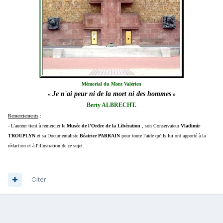
Mémorial du Mont Valérien
Je n'ai peur ni de la mort ni des hommes
«
»
Berty ALBRECHT.
Remerciements
:
- L'auteur tient à remercier le
Musée de l'Ordre de la Libération
, son Conservateur
Vladimir
TROUPLYN
et sa Documentaliste
Béatrice PARRAIN
pour toute l'aide qu'ils lui ont apporté à la
rédaction et à l'illustration de ce sujet.
Citer