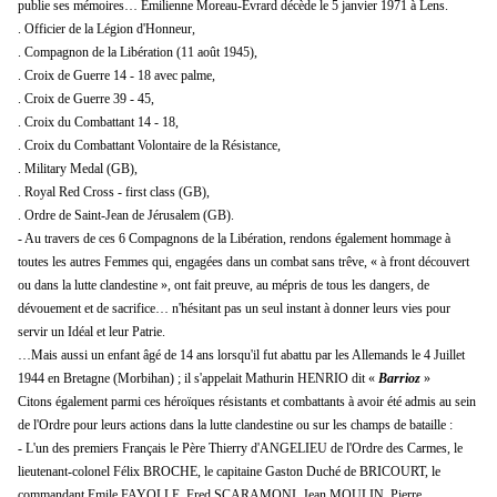
publie ses mémoires… Emilienne Moreau-Evrard décède le 5 janvier 1971 à Lens.
. Officier de la Légion d'Honneur,
. Compagnon de la Libération (11 août 1945),
. Croix de Guerre 14 - 18 avec palme,
. Croix de Guerre 39 - 45,
. Croix du Combattant 14 - 18,
. Croix du Combattant Volontaire de la Résistance,
. Military Medal (GB),
. Royal Red Cross - first class (GB),
. Ordre de Saint-Jean de Jérusalem (GB).
- Au travers de ces 6 Compagnons de la Libération, rendons également hommage à
toutes les autres Femmes qui, engagées dans un combat sans trêve, « à front découvert
ou dans la lutte clandestine », ont fait preuve, au mépris de tous les dangers, de
dévouement et de sacrifice… n'hésitant pas un seul instant à donner leurs vies pour
servir un Idéal et leur Patrie.
…Mais aussi un enfant âgé de 14 ans lorsqu'il fut abattu par les Allemands le 4 Juillet
1944 en Bretagne (Morbihan) ; il s'appelait Mathurin HENRIO dit «
Barrioz
»
Citons également parmi ces héroïques résistants et combattants à avoir été admis au sein
de l'Ordre pour leurs actions dans la lutte clandestine ou sur les champs de bataille :
- L'un des premiers Français le Père Thierry d'ANGELIEU de l'Ordre des Carmes, le
lieutenant-colonel Félix BROCHE, le capitaine Gaston Duché de BRICOURT, le
commandant Emile FAYOLLE, Fred SCARAMONI, Jean MOULIN, Pierre