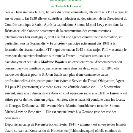
de l'Ordre de la Libération
Née à Chaussin dans le Jura, titulaire du brevet élémentaire, elle entre aux PTT à l'âge 16
ans et demi… En 1939 elle est contrôleur-rédacteur au département de la Direction et du
Contrôle technique à Paris..
Après la capitulation, Simone Michel-Levy entre dans la
Résistance, elle s'occupe notamment de la commutation des communications
téléphoniques lieu stratégique, dont elle fait une agence clandestine d'information, en
particulier vers la Normandie.
«
Françoise
» participe activement dès 1941 à la
formation du réseau « action PTT » qui devient en 1943 « Etat-major PTT » assurant le
transport du courrier clandestin sur toute la France… réalisant ainsi sous ce
pseudonyme et celui de «
Madame Royale
» un excellent réseau d'acheminement du
courrier par voie maritime ou par voie aérienne dans les deux sens…
En 1943 elle
sabote des départs pour le STO en établissant plus d'une centaine de cartes
professionnelles à des jeunes pour leur éviter le Service du Travail Obligatoire, Agent
P.1 puis P.2 (permanent) elle mène alors une véritable double vie…
Le 5 novembre
suivant, suite à la trahison de
«
Tilden
»
, chef opérateur radio à la CND, «
Emma
» est
attirée par ce dernier dans un piège…Arrêtée, elle est aussitôt conduite dans les locaux
de Georges Delfanne, au 101 avenue Henri Martin ; horriblement torturée, Simone
Michel-Levy ne lâche rien… Elle est ensuite livrée à la Gestapo (rue des
rue des
Saussaies).
Déportée au camp de Ravensbrück en février 1944, «
Emma
» est envoyée dès le mois
d'avril suivant au Kommando de Holleischen (Tchécoslovaquie) où elle continue de