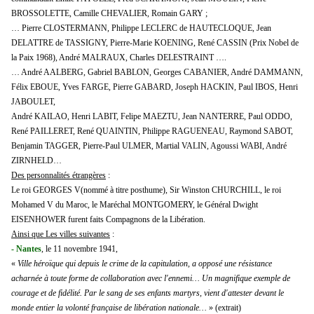
BROSSOLETTE, Camille CHEVALIER, Romain GARY ;
… Pierre CLOSTERMANN, Philippe LECLERC de HAUTECLOQUE, Jean
DELATTRE de TASSIGNY, Pierre-Marie KOENING, René CASSIN (Prix Nobel de
la Paix 1968), André MALRAUX, Charles DELESTRAINT ….
… André AALBERG, Gabriel BABLON, Georges CABANIER, André DAMMANN,
Félix EBOUE, Yves FARGE, Pierre GABARD, Joseph HACKIN, Paul IBOS, Henri
JABOULET,
André KAILAO, Henri LABIT, Felipe MAEZTU, Jean NANTERRE, Paul ODDO,
René PAILLERET, René QUAINTIN, Philippe RAGUENEAU, Raymond SABOT,
Benjamin TAGGER, Pierre-Paul ULMER, Martial VALIN, Agoussi WABI, André
ZIRNHELD…
Des personnalités étrangères
:
Le roi GEORGES V(nommé à titre posthume), Sir Winston CHURCHILL, le roi
Mohamed V du Maroc, le Maréchal MONTGOMERY, le Général Dwight
EISENHOWER furent faits Compagnons de la Libération.
Ainsi que Les villes suivantes
:
- Nantes
, le 11 novembre 1941,
«
Ville héroïque qui depuis le crime de la capitulation, a opposé une résistance
acharnée à toute forme de collaboration avec l'ennemi… Un magnifique exemple de
courage et de fidélité. Par le sang de ses enfants martyrs, vient d'attester devant le
monde entier la volonté française de libération nationale…
» (extrait)