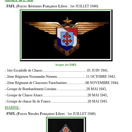
.
FAFL
(
F
orces
A
ériennes
F
rançaises
L
ibres : 1er JUILLET 1940)
Insigne des
FAFL
- 1ère Escadrille de Chasse...................................................01 JUIN 1941,
- 2ème Régiment Normandie-Niemen.................................11 OCTOBRE 1943,
- 2ème Régiment de Chasseurs Parachutistes.....................08 NOVEMBRE 1944,
- Groupe de Bombardement Lorraine..................................28 MAI 1945,
- Groupe de Chasse Alsace...................................................28 MAI 1945,
- Groupe de chasse Ile de France..........................................28 MAI 1945.
MARINE
:
.
FNFL
(
F
orces
N
avales
F
rançaises
L
ibres : 1er JUILLET 1940)