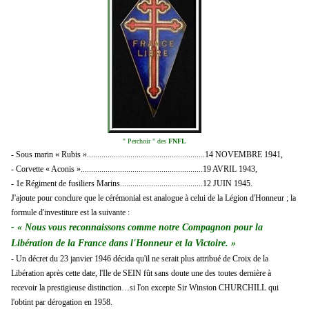
" Perchoir " des
FNFL
- Sous marin « Rubis ».........................................................14 NOVEMBRE 1941,
- Corvette « Aconis »...........................................................19 AVRIL 1943,
- 1e Régiment de fusiliers Marins........................................12 JUIN 1945.
J'ajoute pour conclure que le cérémonial est analogue à celui de la Légion d'Honneur ; la
formule d'investiture est la suivante :
- « Nous vous reconnaissons comme notre Compagnon pour la
Libération de la France dans l'Honneur et la Victoire. »
- Un décret du 23 janvier 1946 décida qu'il ne serait plus attribué de Croix de la
Libération après cette date, l'Ile de SEIN fût sans doute une des toutes dernière à
recevoir la prestigieuse distinction…si l'on excepte Sir Winston CHURCHILL qui
l'obtint par dérogation en 1958.