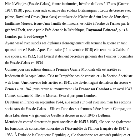
Née à Wingles (Pas-de-Calais), future institutrice, héroïne de Loos à 17 ans (Guerre
1914/1918) , pour avoir aidé et sauvé des soldats Britanniques : Croix de Guerre avec
palme, Royal red Cross (first class) et titulaire de l'Ordre de Saint Jean de Jérusalem,
Emilienne Moreau, issue d'une famille de mineurs, est citée à l'ordre de l'armée par le
général Foch
, reçue par le Président de la République,
Raymond Poincaré
, puis à
Londres par le
roi George V
.
Ayant passé avec succès ses diplômes d'enseignement elle termine la guerre en tant
qu'institutrice à Paris. Après l'armistice (11 novembre 1918) elle retourne à Calais où
elle épouse, en 1932, Just Evrard et devient Secrétaire générale des Femmes Socialistes
du Pas-de-Calais en 1934...
Connue pour ses actions durant la Première Guerre Mondiale elle est arrêtée au
lendemain de la capitulation. Cela ne l'empêche pas de constituer « la Section Socialiste
» de Lens. Une nouvelle fois arrêtée en 1941, elle devient agent de liaison du réseau «
Brutus
» en 1942, puis rentre au mouvement «
la France au Combat
» en avril 1943.
L'année suivante Emilienne Moreau-Evrard part pour Londres.
De retour en France en septembre 1944, elle remet sur pied avec son mari les sections
socialistes du Pas-de-Calais…Elle est l'une des six femmes à être faites « Compagnon
de la Libération » le général de Gaulle la décore en août 1945 à Béthune.
Membre du comité directeur du parti socialiste de 1945 à 1963, elle occupe également
les fonctions de conseillère honoraire de l'Assemblée de l'Union française de 1947 à
1958. À l'aube de la Cinquième République, elle abandonne ses activités publiques et