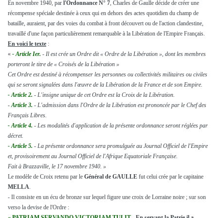
En novembre 1940, par
l'Ordonnance N° 7
, Charles de Gaulle décide de créer une
récompense spéciale destinée à ceux qui en dehors des actes quotidien du champ de
bataille, auraient, par des voies du combat à front découvert ou de l'action clandestine,
travaillé d'une façon particulièrement remarquable à la Libération de l'Empire Français.
En voici le texte
:
«
- Article Ier.
- Il est crée un Ordre dit « Ordre de la Libération », dont les membres
porteront le titre de « Croisés de la Libération »
Cet Ordre est destiné à récompenser les personnes ou collectivités militaires ou civiles
qui se seront signalées dans l'œuvre de la Libération de la France et de son Empire.
- Article 2.
- L'insigne unique de cet Ordre est la Croix de la Libération.
-
Article 3.
- L'admission dans l'Ordre de la Libération est prononcée par le Chef des
Français Libres.
- Article 4.
- Les modalités d'application de la présente ordonnance seront réglées par
décret.
- Article 5.
- La présente ordonnance sera promulguée au Journal Officiel de l'Empire
et, provisoirement au Journal Officiel de l'Afrique Equatoriale Française.
Fait à Brazzaville, le 17 novembre 1940. »
Le modèle de Croix retenu par le
Général de GAULLE
fut celui crée par le capitaine
MELLA
.
- Il consiste en un écu de bronze sur lequel figure une croix de Lorraine noire ; sur son
verso la devise de l'Ordre :
« PATRIAM SERVANDO VICTORIAM TULIT
-
En servant la Patrie il a