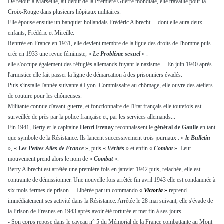
De retour à Marseille, au début de la Première Guerre mondiale, elle travaille pour la
Croix-Rouge dans plusieurs hôpitaux militaires.
Elle épouse ensuite un banquier hollandais Frédéric Albrecht …dont elle aura deux
enfants, Frédéric et Mireille.
Rentrée en France en 1931, elle devient membre de la ligue des droits de l'homme puis
crée en 1933 une revue féministe, «
Le Problème sexuel
» .
elle s'occupe également des réfugiés allemands fuyant le nazisme… En juin 1940 après
l'armistice elle fait passer la ligne de démarcation à des prisonniers évadés.
Puis s'installe l'année suivante à Lyon. Commissaire au chômage, elle ouvre des ateliers
de couture pour les chômeuses.
Militante connue d'avant-guerre, et fonctionnaire de l'Etat français elle toutefois est
surveillée de près par la police française et, par les services allemands...
Fin 1941, Berty et le capitaine
Henri Frenay
reconnaissent le
général de Gaulle
en tant
que symbole de la Résistance. Ils lancent successivement trois journaux : «
le Bulletin
», «
Les Petites Ailes de
France
», puis «
Vérités
» et enfin «
Combat
». Leur
mouvement prend alors le nom de «
Combat
».
Berty Albrecht est arrêtée une première fois en janvier 1942 puis, relachée, elle est
contrainte de démissionner. Une nouvelle fois arrêtée fin avril 1943 elle est condamnée à
six mois fermes de prison… Libérée par un commando
«
Victoria
»
reprend
immédiatement ses activité dans la Résistance. Arrêtée le 28 mai suivant, elle s'évade de
la Prison de Fresnes en 1943 après avoir été torturée et met fin à ses jours.
- Son corps repose dans le caveau n° 5 du Mémorial de la France combattante au Mont