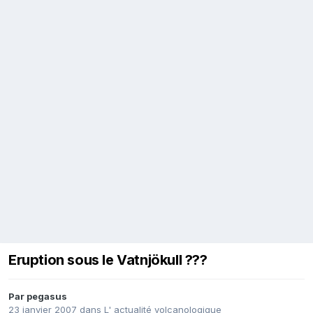
Eruption sous le Vatnjökull ???
Par
pegasus
23 janvier 2007
dans
L' actualité volcanologique