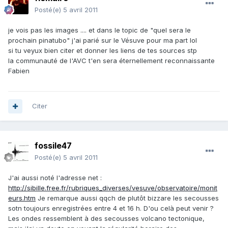
Posté(e)
5 avril 2011
je vois pas les images .... et dans le topic de "quel sera le
prochain pinatubo" j'ai parié sur le Vésuve pour ma part lol
si tu veyux bien citer et donner les liens de tes sources stp
la communauté de l'AVC t'en sera éternellement reconnaissante
Fabien
Citer
fossile47
Posté(e)
5 avril 2011
J'ai aussi noté l'adresse net :
http://sibille.free.fr/rubriques_diverses/vesuve/observatoire/monit
eurs.htm
Je remarque aussi qqch de plutôt bizzare les secousses
sotn toujours enregistrées entre 4 et 16 h. D'ou celà peut venir ?
Les ondes ressemblent à des secousses volcano tectonique,