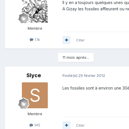
Il y en a toujours quelques unes q
A Gizay les fossiles affleurent ou 
Membre
1.1k
Citer
11 mois après...
Slyce
Posté(e)
25 février 2012
Les fossiles sont à environ une 3
Membre
145
Citer