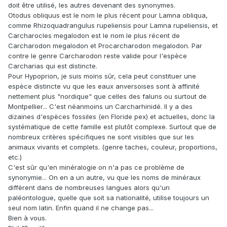
doit être utilisé, les autres devenant des synonymes.
Otodus obliquus est le nom le plus récent pour Lamna obliqua,
comme Rhizoquadrangulus rupeliensis pour Lamna rupeliensis, et
Carcharocles megalodon est le nom le plus récent de
Carcharodon megalodon et Procarcharodon megalodon. Par
contre le genre Carcharodon reste valide pour l'espèce
Carcharias qui est distincte.
Pour Hypoprion, je suis moins sûr, cela peut constituer une
espèce distincte vu que les eaux anversoises sont à affinité
nettement plus "nordique" que celles des faluns ou surtout de
Montpellier... C'est néanmoins un Carcharhinidé. Il y a des
dizaines d'espèces fossiles (en Floride pex) et actuelles, donc la
systématique de cette famille est plutôt complexe. Surtout que de
nombreux critères spécifiques ne sont visibles que sur les
animaux vivants et complets. (genre taches, couleur, proportions,
etc.)
C'est sûr qu'en minéralogie on n'a pas ce problème de
synonymie... On en a un autre, vu que les noms de minéraux
diffèrent dans de nombreuses langues alors qu'un
paléontologue, quelle que soit sa nationalité, utilise toujours un
seul nom latin. Enfin quand il ne change pas...
Bien à vous.