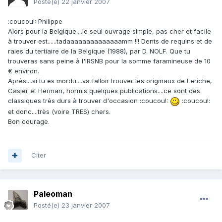
Posté(e)
22 janvier 2007
:coucou!: Philippe
Alors pour la Belgique....le seul ouvrage simple, pas cher et facile
à trouver est......tadaaaaaaaaaaaaaamm !!! Dents de requins et de
raies du tertiaire de la Belgique (1988), par D. NOLF. Que tu
trouveras sans peine à l'IRSNB pour la somme faramineuse de 10
€ environ.
Après....si tu es mordu....va falloir trouver les originaux de Leriche,
Casier et Herman, hormis quelques publications....ce sont des
classiques très durs à trouver d'occasion :coucou!:
:coucou!:
et donc....très (voire TRES) chers.
Bon courage.
Citer
Paleoman
Posté(e)
23 janvier 2007