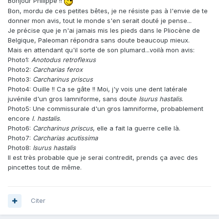
Bonjour Philippe !!
Bon, mordu de ces petites bêtes, je ne résiste pas à l'envie de te
donner mon avis, tout le monde s'en serait douté je pense...
Je précise que je n'ai jamais mis les pieds dans le Pliocène de
Belgique, Paleoman répondra sans doute beaucoup mieux.
Mais en attendant qu'il sorte de son plumard...voilà mon avis:
Photo1:
Anotodus
retroflexus
Photo2:
Carcharias
ferox
Photo3:
Carcharinus
priscus
Photo4: Ouille !! Ca se gâte !! Moi, j'y vois une dent latérale
juvénile d'un gros lamniforme, sans doute
Isurus
hastalis
.
Photo5: Une commissurale d'un gros lamniforme, probablement
encore
I. hastalis
.
Photo6:
Carcharinus priscus
, elle a fait la guerre celle là.
Photo7:
Carcharias
acutissima
Photo8:
Isurus
hastalis
Il est très probable que je serai contredit, prends ça avec des
pincettes tout de même.
Citer