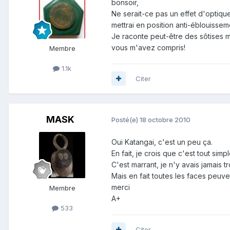
bonsoir,
Ne serait-ce pas un effet d'optique
mettrai en position anti-éblouissem
Je raconte peut-être des sôtises mais
vous m'avez compris!
Membre
1.1k
Citer
MASK
Posté(e)
18 octobre 2010
Oui Katangai, c'est un peu ça.
En fait, je crois que c'est tout sim
C'est marrant, je n'y avais jamais tr
Mais en fait toutes les faces peuven
merci
Membre
A+
533
Citer