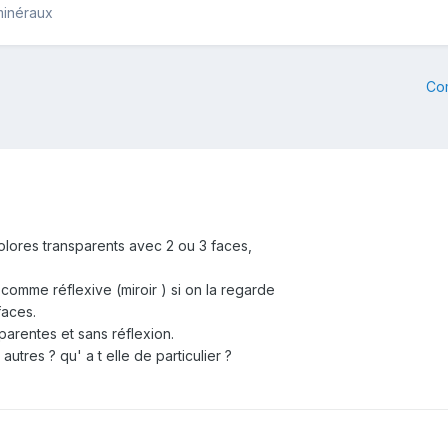
minéraux
Co
colores transparents avec 2 ou 3 faces,
 comme réflexive (miroir ) si on la regarde
faces.
sparentes et sans réflexion.
autres ? qu' a t elle de particulier ?