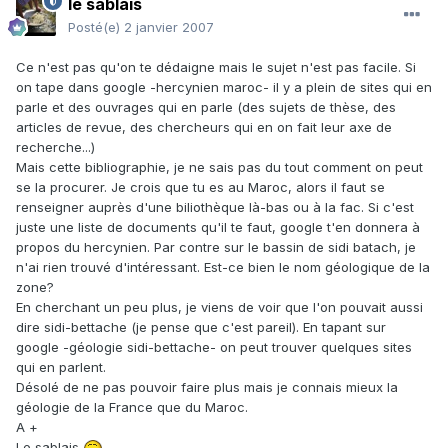
le sablais
Posté(e)
2 janvier 2007
Ce n'est pas qu'on te dédaigne mais le sujet n'est pas facile. Si
on tape dans google -hercynien maroc- il y a plein de sites qui en
parle et des ouvrages qui en parle (des sujets de thèse, des
articles de revue, des chercheurs qui en on fait leur axe de
recherche...)
Mais cette bibliographie, je ne sais pas du tout comment on peut
se la procurer. Je crois que tu es au Maroc, alors il faut se
renseigner auprès d'une biliothèque là-bas ou à la fac. Si c'est
juste une liste de documents qu'il te faut, google t'en donnera à
propos du hercynien. Par contre sur le bassin de sidi batach, je
n'ai rien trouvé d'intéressant. Est-ce bien le nom géologique de la
zone?
En cherchant un peu plus, je viens de voir que l'on pouvait aussi
dire sidi-bettache (je pense que c'est pareil). En tapant sur
google -géologie sidi-bettache- on peut trouver quelques sites
qui en parlent.
Désolé de ne pas pouvoir faire plus mais je connais mieux la
géologie de la France que du Maroc.
A +
Le sablais