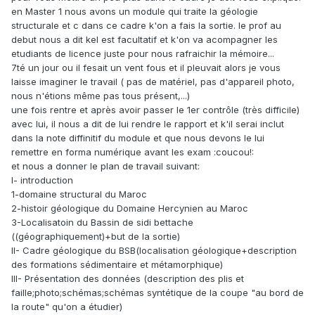
en Master 1 nous avons un module qui traite la géologie
structurale et c dans ce cadre k'on a fais la sortie. le prof au
debut nous a dit kel est facultatif et k'on va acompagner les
etudiants de licence juste pour nous rafraichir la mémoire...
7té un jour ou il fesait un vent fous et il pleuvait alors je vous
laisse imaginer le travail ( pas de matériel, pas d'appareil photo,
nous n'étions même pas tous présent,...)
une fois rentre et après avoir passer le 1er contrôle (très difficile)
avec lui, il nous a dit de lui rendre le rapport et k'il serai inclut
dans la note diffinitif du module et que nous devons le lui
remettre en forma numérique avant les exam :coucou!:
et nous a donner le plan de travail suivant:
I- introduction
1-domaine structural du Maroc
2-histoir géologique du Domaine Hercynien au Maroc
3-Localisatoin du Bassin de sidi bettache
((géographiquement)+but de la sortie)
II- Cadre géologique du BSB(localisation géologique+description
des formations sédimentaire et métamorphique)
III- Présentation des données (description des plis et
faille;photo;schémas;schémas syntétique de la coupe "au bord de
la route" qu'on a étudier)