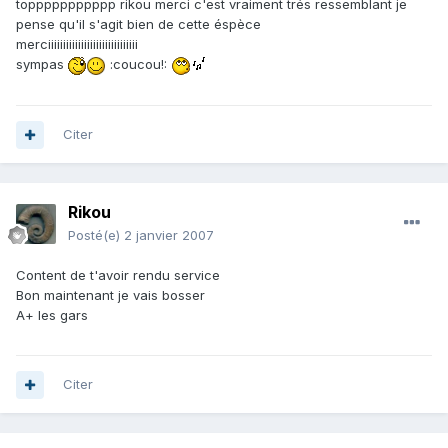
toppppppppppp rikou merci c'est vraiment trés ressemblant je
pense qu'il s'agit bien de cette éspèce
merciiiiiiiiiiiiiiiiiiiiiiiiiiiiii
sympas
:coucou!:
Citer
Rikou
Posté(e)
2 janvier 2007
Content de t'avoir rendu service
Bon maintenant je vais bosser
A+ les gars
Citer