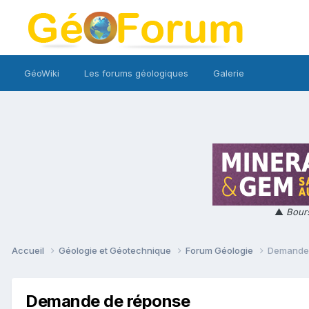
GéoWiki
Les forums géologiques
Galerie
▲
Bours
Accueil
Géologie et Géotechnique
Forum Géologie
Demande 
Demande de réponse