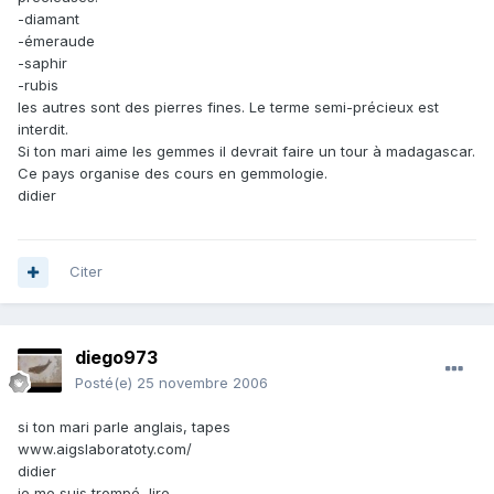
-diamant
-émeraude
-saphir
-rubis
les autres sont des pierres fines. Le terme semi-précieux est
interdit.
Si ton mari aime les gemmes il devrait faire un tour à madagascar.
Ce pays organise des cours en gemmologie.
didier
Citer
diego973
Posté(e)
25 novembre 2006
si ton mari parle anglais, tapes
www.aigslaboratoty.com/
didier
je me suis trompé, lire