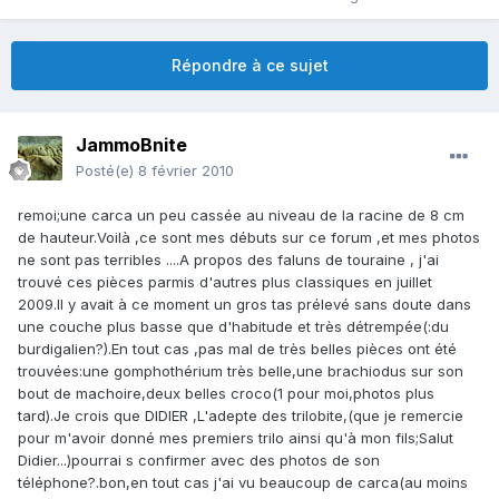
Répondre à ce sujet
JammoBnite
Posté(e)
8 février 2010
remoi;une carca un peu cassée au niveau de la racine de 8 cm
de hauteur.Voilà ,ce sont mes débuts sur ce forum ,et mes photos
ne sont pas terribles ....A propos des faluns de touraine , j'ai
trouvé ces pièces parmis d'autres plus classiques en juillet
2009.Il y avait à ce moment un gros tas prélevé sans doute dans
une couche plus basse que d'habitude et très détrempée(:du
burdigalien?).En tout cas ,pas mal de très belles pièces ont été
trouvées:une gomphothérium très belle,une brachiodus sur son
bout de machoire,deux belles croco(1 pour moi,photos plus
tard).Je crois que DIDIER ,L'adepte des trilobite,(que je remercie
pour m'avoir donné mes premiers trilo ainsi qu'à mon fils;Salut
Didier...)pourrai s confirmer avec des photos de son
téléphone?.bon,en tout cas j'ai vu beaucoup de carca(au moins