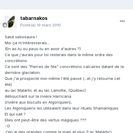
tabarnakos
Posté(e)
19 mars 2010
Salut sebosaure !
Moi ça m'intéresserais...
(En as-tu ou peus-tu en avoir d'autres ?)
Ce que j'aurais pour toi resterais dans le même ordre des
concrétions
Ce sont des "Pierres de fée" concrétions calcaires datant de la
dernière glaciation.
Que j'ai prospecté moi-même l'été passé (...et j'y retourne cet
été)
au lac Malartic et au lac Lamotte, (Québec)
débouchant sur la rivière Harricana
(rivière aux biscuits en Algonquien),
Les Algonquiens les utilisaient dans leur rituels Shamaniques
Et qui sait ?
Elles ont peut-être des vertus magiques ???
:-D
J'en ai des grandes comme la main et plus (Lac Malartic)