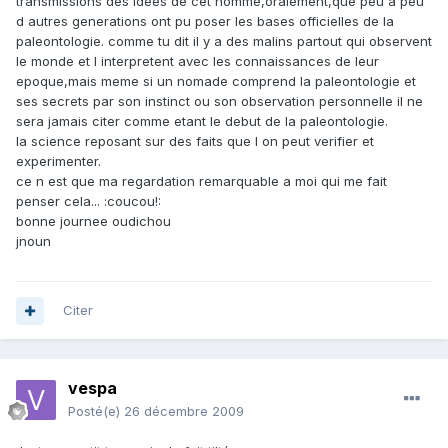
transmissions des idees de cet homme,oralement,que peu a peu
d autres generations ont pu poser les bases officielles de la
paleontologie. comme tu dit il y a des malins partout qui observent
le monde et l interpretent avec les connaissances de leur
epoque,mais meme si un nomade comprend la paleontologie et
ses secrets par son instinct ou son observation personnelle il ne
sera jamais citer comme etant le debut de la paleontologie.
la science reposant sur des faits que l on peut verifier et
experimenter.
ce n est que ma regardation remarquable a moi qui me fait
penser cela... :coucou!:
bonne journee oudichou
jnoun
Citer
vespa
Posté(e)
26 décembre 2009