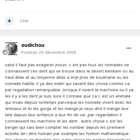
Citer
oudichou
Posté(e)
25 décembre 2009
salut il faut pas exagerer jnoun, c est pas tous les nomades ne
connaissent ces dent qui se trouve dans le desert kemkem ou au
haut atlas et au moyenne atlas a enjil pres de boulmane ou les
nomade habite. il ya des malin qui savent des chose comme ca
par regadation remarquable ,lorsque il voient la machoire ou il ya
les il y a les dent je suis sure il connaie que ca c est un animale
qui vivais depuis lontemps parceque les nomade vivent avec les
animaux et ils les gorge et les mange je veux dire il mange leur
tete depuis leur enfance a leur fin de vie ,par regardation il
connaissent les machoire et les dent . autre chose c est les
berger qui sais bien compter les nomber depuis les premiere
activite de l etre humain par example les fontion mathematique
des choses en fonction des autre chose.les berber faisaient les