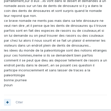
parfaitement,sur d eux ...ils vont dans le desert et demandes a un
nomade assis sur un tas de dents de dinosaure si il y a dans le
coin des dents de dinosaures et sont surpris quand le nomade
leur repond que non.
ce brave nomade ne ments pas mais dans sa tete dinosaure ne
veut rien dire ,et il pense que les dents de dinosaures qu il trouve
parfois sont en fait des especes de rasoirs ou de couteaux,et si
on lui demande ou on peut trouver des rasoirs ou des couteaux
par chez lui alors il nous sourit et se fait un plaisir d emmener les
visiteurs dans un endroit plein de dents de dinosaures...
les idees du monde de la paleontologie sont des notions etranges
pour ces hommes,meme si ils se demandent bien parfois
comment il se peut que dieu ais deposer tellement de rasoirs a un
endroit perdu dans le desert...en se posant ces question il
participe inconsciemment et sans laisser de traces a la
paleontologie
bonne journee
jnoun
Citer