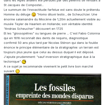
dans les Alpes avaient été perdues par des pélerins se rendant à
St Jacques de Compostel...
Le summum de l'inexactitude farfelue est sans doute le prétendu
Homme du déluge
"Homo diluvii testis , de Scheuchzer. Une
énorme salamandre du Miocène de 1,20m actuellement visible au
musée Teyler de Haarlem en Hollande; son véritable identité:
"Andrias Scheucher" découvert en 1725
Et les "glossopètres" ou langues de pierre ... C'est Fabio Colonna
qui en 1616 reconnaît des dents de requins, diagnostique
confirmé 50 ans plus tard par Nicolas Sténon qui dans la foulée
énonce le principe élémentaire de la stratigraphie: un terrain est
toujours plus jeune que celui au dessus duquel il est déposé.
J'ajoute prudemment: "sauf inversion stratigraphique due à la
tectonique"
A ce sujet je recommande vivement le petit livre bon marché
suivant