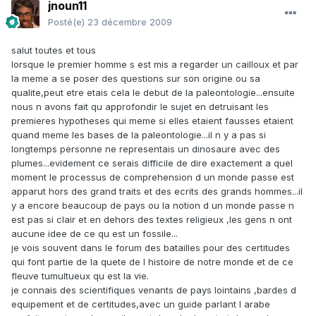
jnoun11
Posté(e)
23 décembre 2009
salut toutes et tous
lorsque le premier homme s est mis a regarder un cailloux et par
la meme a se poser des questions sur son origine ou sa
qualite,peut etre etais cela le debut de la paleontologie...ensuite
nous n avons fait qu approfondir le sujet en detruisant les
premieres hypotheses qui meme si elles etaient fausses etaient
quand meme les bases de la paleontologie...il n y a pas si
longtemps personne ne representais un dinosaure avec des
plumes...evidement ce serais difficile de dire exactement a quel
moment le processus de comprehension d un monde passe est
apparut hors des grand traits et des ecrits des grands hommes...il
y a encore beaucoup de pays ou la notion d un monde passe n
est pas si clair et en dehors des textes religieux ,les gens n ont
aucune idee de ce qu est un fossile...
je vois souvent dans le forum des batailles pour des certitudes
qui font partie de la quete de l histoire de notre monde et de ce
fleuve tumultueux qu est la vie.
je connais des scientifiques venants de pays lointains ,bardes d
equipement et de certitudes,avec un guide parlant l arabe