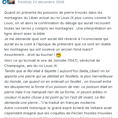
Posté(e)
23 décembre 2009
Quand on présenta les poissons de pierre trouvés dans les
montagnes du Liban actuel au roi Louis IX plus connu comme St
Louis, on vit alors la confirmation du déluge qui aurait recouvert
toutes les terres y compris les montagnes . Une interprétation en
ligne direct avec la bible.
Je me demande quel sort aurait été réservé à l'iconoclaste qui
aurait eu le culot à l'époque de prétendre que ce sont en réalité
les montagnes qui ont soulevé un ancien fond marin?
Assurément... droit au bucher !
Voici ce qu'écrivait le sire de Joinville (1547), sénéchal de
Champagne, ami du roi Louis IX:
Tandis que le Roi était à Sayette
( aujourd'hui Saïda_Liban)
on lui
apporta une pierre qui se débitait en feuillets, la plus merveilleuse
du monde, car quand on en enlevait un feuillet , on trouvait entre
les deuxpierres la forme d'un poisson de mer. Le poisson était en
pierre mais il ne manquait rien de sa forme, ni yeuxni arêtes ni
couleur ni autre chose à tel point qu'on l'eût dit vivant. Le Roi
demanda une pierre...
"
J'ai traduit en français moderne.
Autre curiosité historique: le grand esprit éclairé de Voltaire avait
cependant imaginé que les coquilles de Pecten fossiles trouvées