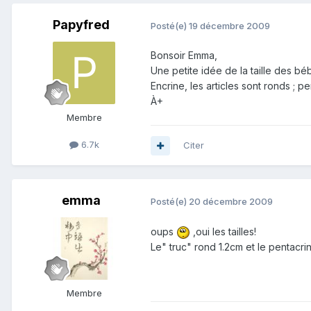
Papyfred
Posté(e)
19 décembre 2009
Bonsoir Emma,
Une petite idée de la taille des bé
Encrine, les articles sont ronds ; 
À+
Membre
6.7k
Citer
emma
Posté(e)
20 décembre 2009
oups
,oui les tailles!
Le" truc" rond 1.2cm et le pentacri
Membre