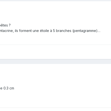
bêtes ?
pentacrine, ils forment une étoile à 5 branches (pentagramme)…
ne 0.3 cm