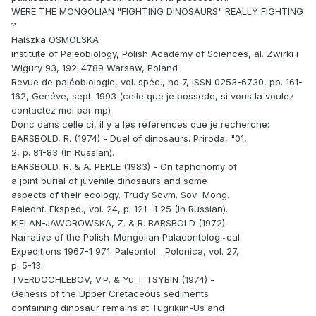
WERE THE MONGOLIAN "FIGHTING DINOSAURS" REALLY FIGHTING
?
Halszka OSMOLSKA
institute of Paleobiology, Polish Academy of Sciences, al. Zwirki i
Wigury 93, 192-4789 Warsaw, Poland
Revue de paléobiologie, vol. spéc., no 7, ISSN 0253-6730, pp. 161-
162, Genéve, sept. 1993 (celle que je possede, si vous la voulez
contactez moi par mp)
Donc dans celle ci, il y a les références que je recherche:
BARSBOLD, R. (1974) - Duel of dinosaurs. Priroda, "01,
2, p. 81-83 (In Russian).
BARSBOLD, R. & A. PERLE (1983) - On taphonomy of
a joint burial of juvenile dinosaurs and some
aspects of their ecology. Trudy Sovm. Sov.-Mong.
Paleont. Eksped., vol. 24, p. 121 -1 25 (In Russian).
KIELAN-JAWOROWSKA, Z. & R. BARSBOLD (1972) -
Narrative of the Polish-Mongolian Palaeontolog~cal
Expeditions 1967-1 971. Paleontol. _Polonica, vol. 27,
p. 5-13.
TVERDOCHLEBOV, V.P. & Yu. I. TSYBIN (1974) -
Genesis of the Upper Cretaceous sediments
containing dinosaur remains at Tugrikiin-Us and