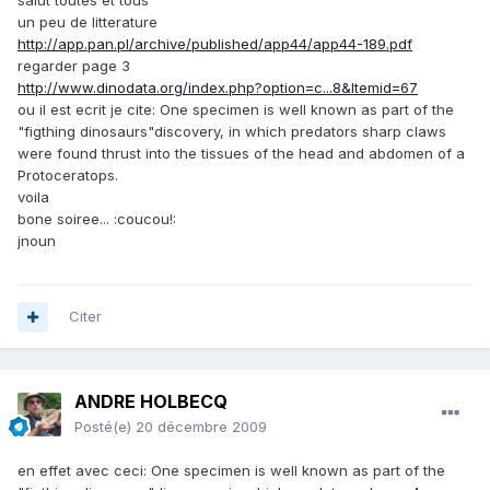
salut toutes et tous
un peu de litterature
http://app.pan.pl/archive/published/app44/app44-189.pdf
regarder page 3
http://www.dinodata.org/index.php?option=c...8&Itemid=67
ou il est ecrit je cite: One specimen is well known as part of the
"figthing dinosaurs"discovery, in which predators sharp claws
were found thrust into the tissues of the head and abdomen of a
Protoceratops.
voila
bone soiree... :coucou!:
jnoun
Citer
ANDRE HOLBECQ
Posté(e)
20 décembre 2009
en effet avec ceci: One specimen is well known as part of the