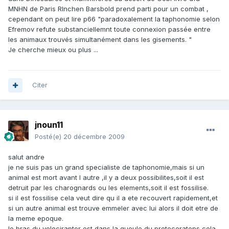
MNHN de Paris RInchen Barsbold prend parti pour un combat ,
cependant on peut lire p66 "paradoxalement la taphonomie selon
Efremov refute substanciellemnt toute connexion passée entre
les animaux trouvés simultanément dans les gisements. "
Je cherche mieux ou plus ...
Citer
jnoun11
Posté(e)
20 décembre 2009
salut andre
je ne suis pas un grand specialiste de taphonomie,mais si un
animal est mort avant l autre ,il y a deux possibilites,soit il est
detruit par les charognards ou les elements,soit il est fossilise.
si il est fossilise cela veut dire qu il a ete recouvert rapidement,et
si un autre animal est trouve emmeler avec lui alors il doit etre de
la meme epoque.
le bras du velociraptor est dans la gueule du protoceratops,cela