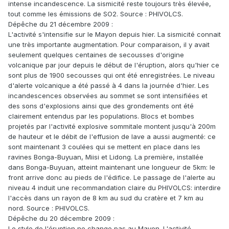
intense incandescence. La sismicité reste toujours très élevée,
tout comme les émissions de SO2. Source : PHIVOLCS.
Dépêche du 21 décembre 2009 :
L'activité s'intensifie sur le Mayon depuis hier. La sismicité connait
une très importante augmentation. Pour comparaison, il y avait
seulement quelques centaines de secousses d'origine
volcanique par jour depuis le début de l'éruption, alors qu'hier ce
sont plus de 1900 secousses qui ont été enregistrées. Le niveau
d'alerte volcanique a été passé à 4 dans la journée d'hier. Les
incandescences observées au sommet se sont intensifiées et
des sons d'explosions ainsi que des grondements ont été
clairement entendus par les populations. Blocs et bombes
projetés par l'activité explosive sommitale montent jusqu'à 200m
de hauteur et le débit de l'effusion de lave a aussi augmenté: ce
sont maintenant 3 coulées qui se mettent en place dans les
ravines Bonga-Buyuan, Miisi et Lidong. La première, installée
dans Bonga-Buyuan, atteint maintenant une longueur de 5km: le
front arrive donc au pieds de l'édifice. Le passage de l'alerte au
niveau 4 induit une recommandation claire du PHIVOLCS: interdire
l'accès dans un rayon de 8 km au sud du cratère et 7 km au
nord. Source : PHIVOLCS.
Dépêche du 20 décembre 2009 :
Le style de l'éruption ne change pas au Mayon. L'activité