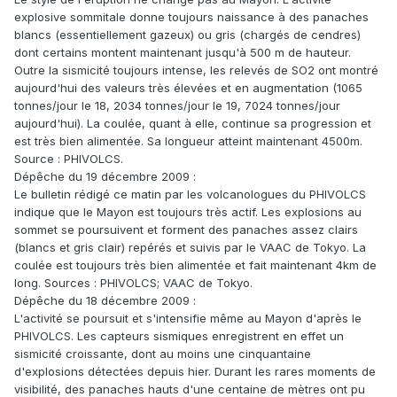
explosive sommitale donne toujours naissance à des panaches
blancs (essentiellement gazeux) ou gris (chargés de cendres)
dont certains montent maintenant jusqu'à 500 m de hauteur.
Outre la sismicité toujours intense, les relevés de SO2 ont montré
aujourd'hui des valeurs très élevées et en augmentation (1065
tonnes/jour le 18, 2034 tonnes/jour le 19, 7024 tonnes/jour
aujourd'hui). La coulée, quant à elle, continue sa progression et
est très bien alimentée. Sa longueur atteint maintenant 4500m.
Source : PHIVOLCS.
Dépêche du 19 décembre 2009 :
Le bulletin rédigé ce matin par les volcanologues du PHIVOLCS
indique que le Mayon est toujours très actif. Les explosions au
sommet se poursuivent et forment des panaches assez clairs
(blancs et gris clair) repérés et suivis par le VAAC de Tokyo. La
coulée est toujours très bien alimentée et fait maintenant 4km de
long. Sources : PHIVOLCS; VAAC de Tokyo.
Dépêche du 18 décembre 2009 :
L'activité se poursuit et s'intensifie même au Mayon d'après le
PHIVOLCS. Les capteurs sismiques enregistrent en effet un
sismicité croissante, dont au moins une cinquantaine
d'explosions détectées depuis hier. Durant les rares moments de
visibilité, des panaches hauts d'une centaine de mètres ont pu