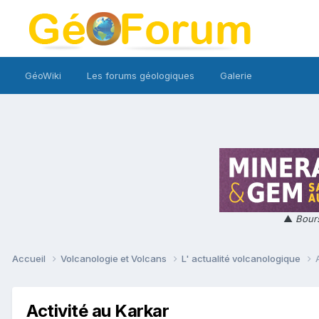
GéoWiki
Les forums géologiques
Galerie
▲
Bours
Accueil
Volcanologie et Volcans
L' actualité volcanologique
Activité au Karkar