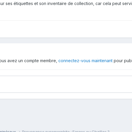
r ses étiquettes et son inventaire de collection, car cela peut servir
 vous avez un compte membre,
connectez-vous maintenant
pour publ
 minéraux
Provenance pyromorphite : Farges ou Chaillac ?