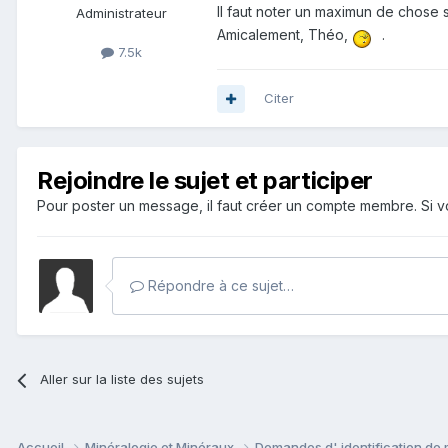
Il faut noter un maximun de chose su
Administrateur
Amicalement, Théo,
.
7.5k
Citer
Rejoindre le sujet et participer
Pour poster un message, il faut créer un compte membre. Si
Répondre à ce sujet…
Aller sur la liste des sujets
Accueil
Minéralogie et Minéraux
Demandes d' identification de