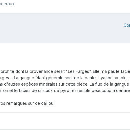
minéraux
Co
rphite dont la provenance serait "Les Farges". Elle n'a pas le faci
arges ... La gangue étant généralement de la barite. Il ya tout au plu
 pas d'autres espèces minérales sur cette pièce. La fluo de la gangue
arron et le faciès de cristaux de pyro ressemble beaucoup à certai
vos remarques sur ce caillou !