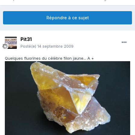
Répondre à ce sujet
Pit31
Posté(e)
14 septembre 2009
Quelques fluorines du célèbre filon jaune... A +